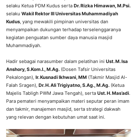
selaku Ketua PDM Kudus serta
Dr. Rizka Himawan, M.Psi.
selaku
Wakil Rektor III Universitas Muhammadiyah
Kudus
, yang mewakili pimpinan universitas dan
menyampaikan dukungan terhadap terselenggaranya
kegiatan penguatan sumber daya manusia masjid
Muhammadiyah.
Hadir sebagai narasumber dalam pelatihan ini
Ust. M. Isa
Anshory, S.Kom.I., M.Ag.
(Dosen Tafsir Universitas
Pekalongan),
Ir. Kusnadi Ikhwani, MM
(Takmir Masjid Al-
Falah Sragen),
Dr. H. Ali Trigiyatno, S.Ag., M.Ag.
(Ketua
Majelis Tabligh PWM Jawa Tengah), serta
Ust. H. Mas’adi
.
Para pemateri menyampaikan materi seputar peran imam
dan takmir, manajemen masjid, serta strategi dakwah
yang relevan dengan kebutuhan umat saat ini.