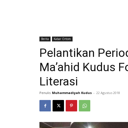
Berita
Kabar Ortom
Pelantikan Peri
Ma’ahid Kudus F
Literasi
Penulis
Muhammadiyah Kudus
-
22 Agustus 2018