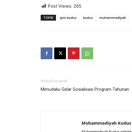
Post Views:
265
TOPIK
ipm kudus
kudus
muhammadiyah
Artikulli paraprak
Mimudaku Gelar Sosialisasi Program Tahunan
Muhammadiyah Kudus
Muhammadiyah Kudus adalah 