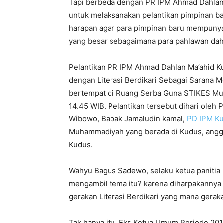
Tapi berbeda dengan PR IPM Ahmad Dahla
untuk melaksanakan pelantikan pimpinan ba
harapan agar para pimpinan baru mempunya
yang besar sebagaimana para pahlawan dah
Pelantikan PR IPM Ahmad Dahlan Ma’ahid Kud
dengan Literasi Berdikari Sebagai Sarana
bertempat di Ruang Serba Guna STIKES Mu
14.45 WIB. Pelantikan tersebut dihari oleh
Wibowo, Bapak Jamaludin kamal,
PD IPM K
Muhammadiyah yang berada di Kudus, anggot
Kudus.
Wahyu Bagus Sadewo, selaku ketua panitia
mengambil tema itu? karena diharpakannya 
gerakan Literasi Berdikari yang mana gerak
Tak hanya itu, Eks Ketua Umum Periode 201