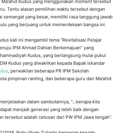
n Ma’ahid Kudus yang menggunakan moment tersebut
ru. Tentu alasan pemilihan waktu tersebut dengan
i semangat yang besar, memiliki rasa tanggung jawab
ulu yang berjuang untuk memerdekaan bangsa ini.
us kali ini mengambil tema “Revitalisasi Pelajar
 Menuju IPM Ahmad Dahlan Berkemajuan” yang
hammadiyah Kudus, yang berlangsung mulai pukul
 PDM Kudus yang diwakilkan kepada Bapak Iskandar
udus
, perwakilan beberapa PR IPM Sekolah
a pimpinan ranting, dan beberapa guru dari Ma’ahid
 menjelaskan dalam sambutannya, “…kenapa kita
dapat menjadi generasi yang lebih baik dengan
an tersebut adalah cetusan dari PW IPM Jawa tengah”.
7/2018, Roby Ilham Zulianto berpesan kepada