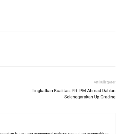
Artikulli tjetër
Tingkatkan Kualitas, PR IPM Ahmad Dahlan
Selenggarakan Up Grading
gerakan Islam yang mempunyai maksud dan tujuan menegakkan