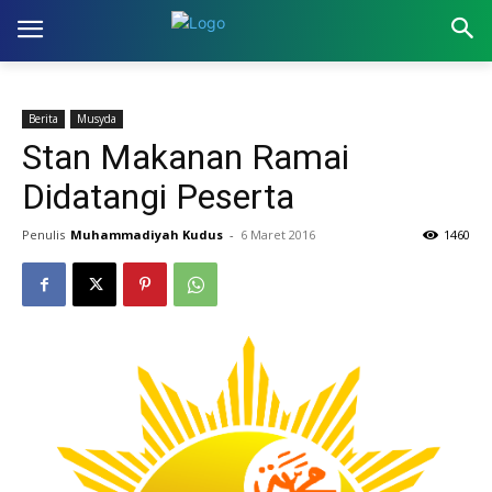
Berita
Musyda
Stan Makanan Ramai
Didatangi Peserta
Penulis
Muhammadiyah Kudus
-
6 Maret 2016
1460