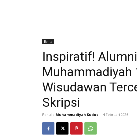
Berita
Inspiratif! Alum
Muhammadiyah 1
Wisudawan Terce
Skripsi
Penulis
Muhammadiyah Kudus
-
4 Februari 2026