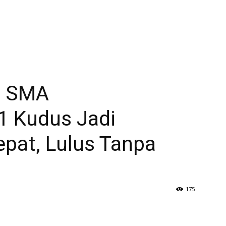
ni SMA
 Kudus Jadi
pat, Lulus Tanpa
175