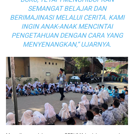
SEMANGAT BELAJAR DAN
BERIMAJINASI MELALUI CERITA. KAMI
INGIN ANAK-ANAK MENCINTAI
PENGETAHUAN DENGAN CARA YANG
MENYENANGKAN,” UJARNYA.