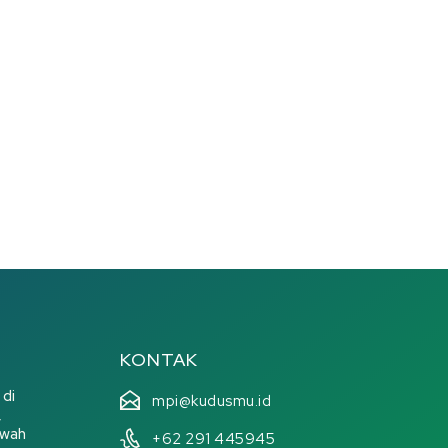
KONTAK
 di
mpi@kudusmu.id
,
kwah
+62 291 445945