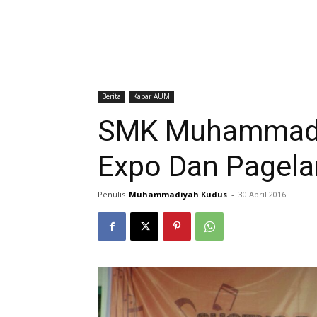
Berita
Kabar AUM
SMK Muhammadiy
Expo Dan Pagela
Penulis
Muhammadiyah Kudus
-
30 April 2016