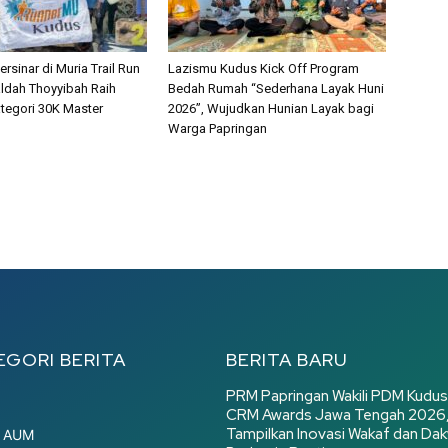
sinar di Muria Trail Run
Lazismu Kudus Kick Off Program
aldah Thoyyibah Raih
Bedah Rumah “Sederhana Layak Huni
tegori 30K Master
2026”, Wujudkan Hunian Layak bagi
Warga Papringan
EGORI BERITA
BERITA BARU
PRM Papringan Wakili PDM Kudus
CRM Awards Jawa Tengah 2026
Tampilkan Inovasi Wakaf dan Da
r AUM