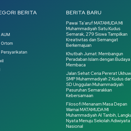
EGORI BERITA
BERITA BARU
Pawai Ta’aruf MATAMUDA MI
Muhammadiyah Satu Kudus
Semarak, 279 Siswa Tampilkan
r AUM
Kreativitas dan Semangat
 Ortom
Berkemajuan
 Persyarikatan
Khutbah Jumat: Membangun
Peradaban Islam dengan Budaya
il
Membaca
l
Jalan Sehat Ceria Pererat Ukhuw
SMP Muhammadiyah 2 Kudus da
SD Unggulan Muhammadiyah
Pasuruhan Semarakkan
Kebersamaan
Filosofi Menanam Masa Depan
Warnai MATAMUDA MI
Muhammadiyah Al Tanbih, Langk
Nyata Menuju Sekolah Adiwiyata
Nasional