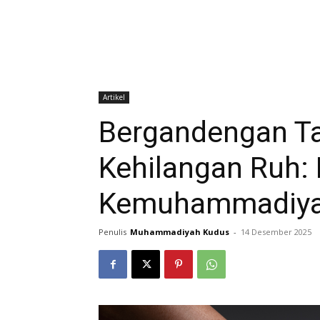
Artikel
Bergandengan T
Kehilangan Ruh:
Kemuhammadiy
Penulis
Muhammadiyah Kudus
-
14 Desember 2025