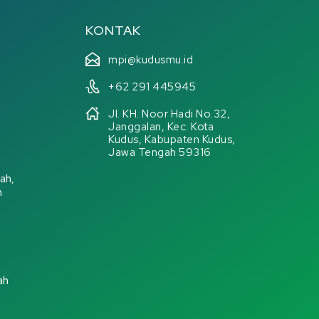
KONTAK
mpi@kudusmu.id
+62 291 445945
Jl. KH. Noor Hadi No.32,
Janggalan, Kec. Kota
Kudus, Kabupaten Kudus,
Jawa Tengah 59316
ah,
n
ah