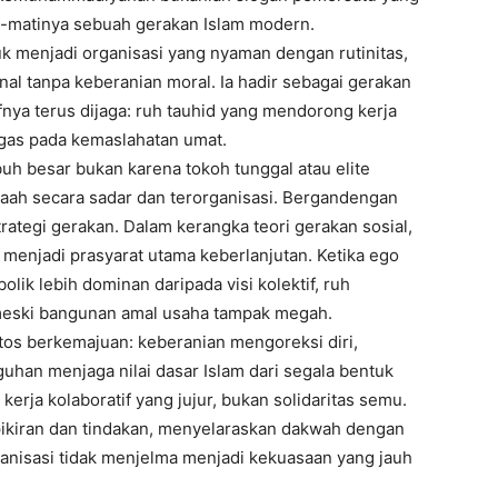
p-matinya sebuah gerakan Islam modern.
k menjadi organisasi yang nyaman dengan rutinitas,
nal tanpa keberanian moral. Ia hadir sebagai gerakan
ifnya terus dijaga: ruh tauhid yang mendorong kerja
tegas pada kemaslahatan umat.
 besar bukan karena tokoh tunggal atau elite
maah secara sadar dan terorganisasi. Bergandengan
trategi gerakan. Dalam kerangka teori gerakan sosial,
 menjadi prasyarat utama keberlanjutan. Ketika ego
bolik lebih dominan daripada visi kolektif, ruh
meski bangunan amal usaha tampak megah.
os berkemajuan: keberanian mengoreksi diri,
han menjaga nilai dasar Islam dari segala bentuk
erja kolaboratif yang jujur, bukan solidaritas semu.
ikiran dan tindakan, menyelaraskan dakwah dengan
anisasi tidak menjelma menjadi kekuasaan yang jauh