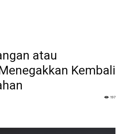
angan atau
 Menegakkan Kembali
ahan
197