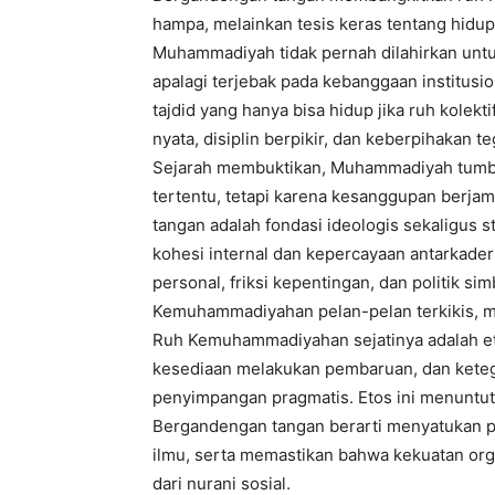
hampa, melainkan tesis keras tentang hidu
Muhammadiyah tidak pernah dilahirkan untu
apalagi terjebak pada kebanggaan institusio
tajdid yang hanya bisa hidup jika ruh kolekt
nyata, disiplin berpikir, dan keberpihakan 
Sejarah membuktikan, Muhammadiyah tumbuh
tertentu, tetapi karena kesanggupan berja
tangan adalah fondasi ideologis sekaligus s
kohesi internal dan kepercayaan antarkader
personal, friksi kepentingan, dan politik sim
Kemuhammadiyahan pelan-pelan terkikis, 
Ruh Kemuhammadiyahan sejatinya adalah et
kesediaan melakukan pembaruan, dan ketegu
penyimpangan pragmatis. Etos ini menuntut k
Bergandengan tangan berarti menyatukan p
ilmu, serta memastikan bahwa kekuatan org
dari nurani sosial.